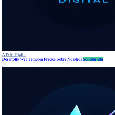
A
&
M
Digital
Desarrollo Web
Tempora
Precios
Sobre Nosotros
Solicitar cita